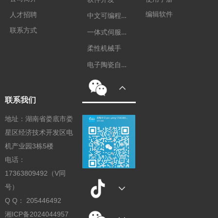
编辑软件
中
文可编程控制器
人才招聘
联系方式
一
体式伺服电机
柔性机械手
电
子陶瓷自动化装备
联系我们
地址：湖南省娄底市娄
星区经济技术开发区电
机产业园3栋5楼
电话：
17363809492（V同
号）
Q Q： 205446492
湘ICP备2024044957