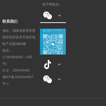
电
子陶瓷自动化装备
联系我们
地址：湖南省娄底市娄
星区经济技术开发区电
机产业园3栋5楼
电话：
17363809492（V同
号）
Q Q： 205446492
湘ICP备2024044957
号-1