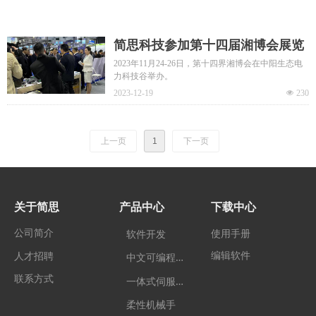
简思科技参加第十四届湘博会展览
2023年11月24-26日，第十四界湘博会在中阳生态电
力科技谷举办。
2023-12-19
넶
230
上一页
1
下一页
关于简思
产品中心
下载中心
公司简介
使用手册
软件开发
编辑软件
中
文可编程控制器
人才招聘
联系方式
一
体式伺服电机
柔性机械手