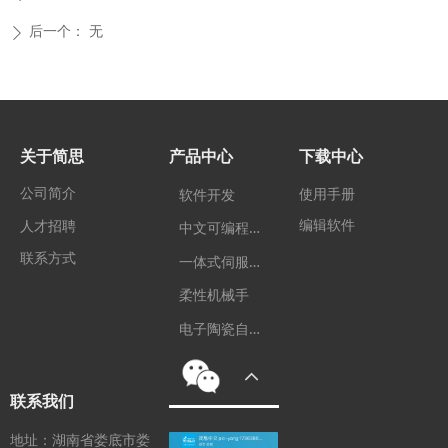
后一个：
无
ꄲ
关于简思
产品中心
下载中心
公司简介
使用手册
软件开发
编辑软件
中
文可编程控制器
人才招聘
联系方式
一
体式伺服电机
柔性机械手
电
子陶瓷自动化装备
联系我们
地址：湖南省娄底市娄